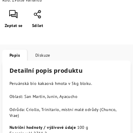
Kód:
Zvolte variantu
Zeptat se
Sdílet
Popis
Diskuze
Detailní popis produktu
Peruánská bio kakaová hmota v 5kg bloku.
Oblast: San Martin, Junin, Ayacucho
Odrůda: Criollo, Trinitario, místní malé odrůdy (Chunco,
Vrae)
Nutriční hodnoty / výživové údaje
100 g