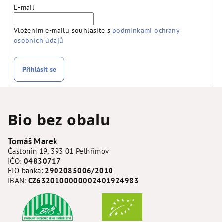
E-mail
Vložením e-mailu souhlasíte s
podmínkami ochrany
osobních údajů
Přihlásit se
Z
á
Bio bez obalu
p
a
Tomáš Marek
t
Častonín 19, 393 01 Pelhřimov
í
IČO:
04830717
FIO banka:
2902085006/2010
IBAN:
CZ6320100000002401924983