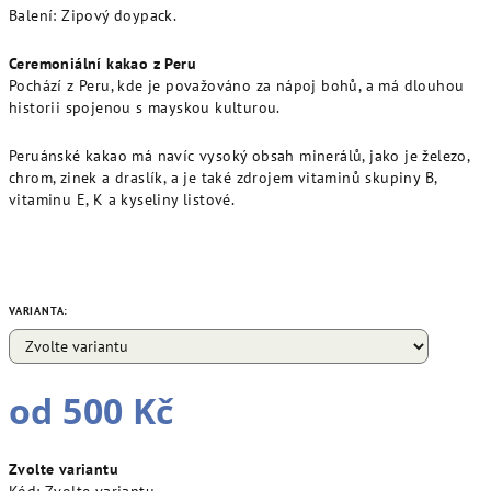
Balení: Zipový doypack.
Ceremoniální kakao z Peru
Pochází z Peru, kde je považováno za nápoj bohů, a má dlouhou
historii spojenou s mayskou kulturou.
Peruánské kakao má navíc vysoký obsah minerálů, jako je železo,
chrom, zinek a draslík, a je také zdrojem vitaminů skupiny B,
vitaminu E, K a kyseliny listové.
VARIANTA:
od
500 Kč
Měrná
Zvolte variantu
cena: