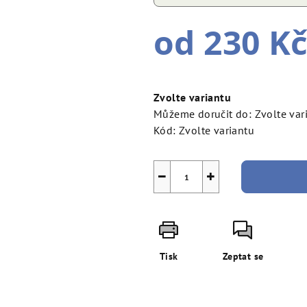
od
230 K
Měrná
cena:
Zvolte variantu
Můžeme doručit do:
Zvolte var
Kód:
Zvolte variantu
−
+
Tisk
Zeptat se