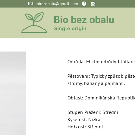
biobezobalu@gmail.com
Kakaová hm
Republika Bi
Dominikánská bio 100% čokolá
Odrůda: Místní odrůdy Trinitari
Pěstování: Typický způsob pěs
stromy, banány a palmami.
Oblast: Dominikánská Republi
Stupeň Pražení: Střední
Kyselost: Nízká
Hořkost: Střední