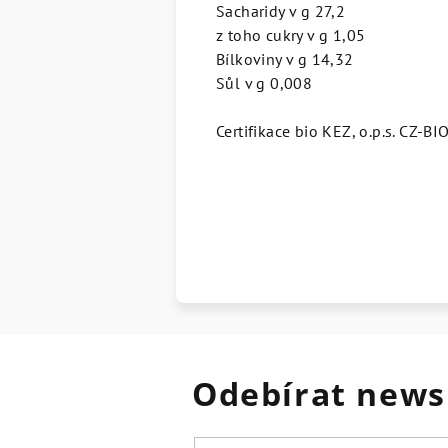
Sacharidy v g 27,2
z toho cukry v g 1,05
Bílkoviny v g 14,32
Sůl v g 0,008
Certifikace bio KEZ, o.p.s. CZ-B
Odebírat news