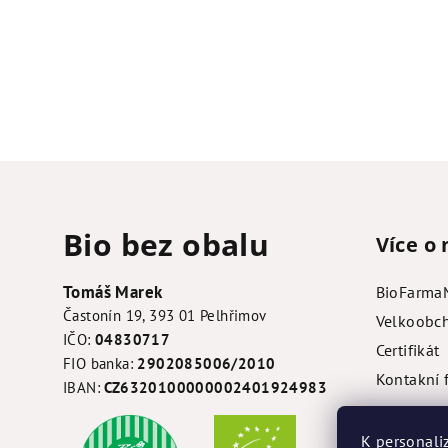
Z
á
Bio bez obalu
Více o 
p
a
Tomáš Marek
BioFarma
Častonín 19, 393 01 Pelhřimov
t
Velkoobc
IČO:
04830717
Certifikát
í
FIO banka:
2902085006/2010
Kontakní 
IBAN:
CZ6320100000002401924983
K personali