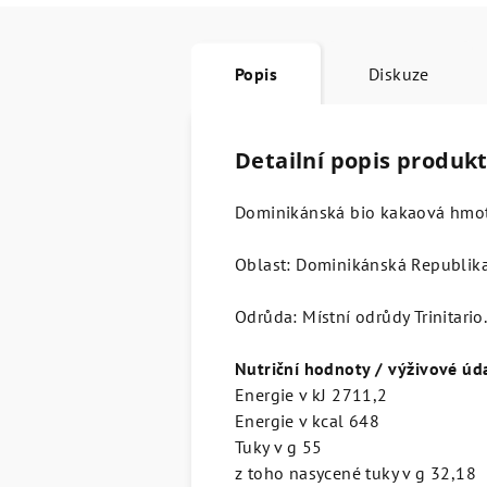
Popis
Diskuze
Detailní popis produk
Dominikánská bio kakaová hmot
Oblast: Dominikánská Republika
Odrůda: Místní odrůdy Trinitario
Nutriční hodnoty / výživové úd
Energie v kJ 2711,2
Energie v kcal 648
Tuky v g 55
z toho nasycené tuky v g 32,18