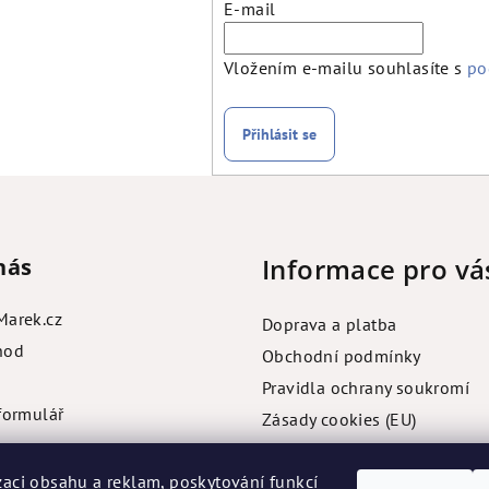
E-mail
Vložením e-mailu souhlasíte s
po
Přihlásit se
Informace pro vá
nás
Marek.cz
Doprava a platba
hod
Obchodní podmínky
Pravidla ochrany soukromí
formulář
Zásady cookies (EU)
zaci obsahu a reklam, poskytování funkcí