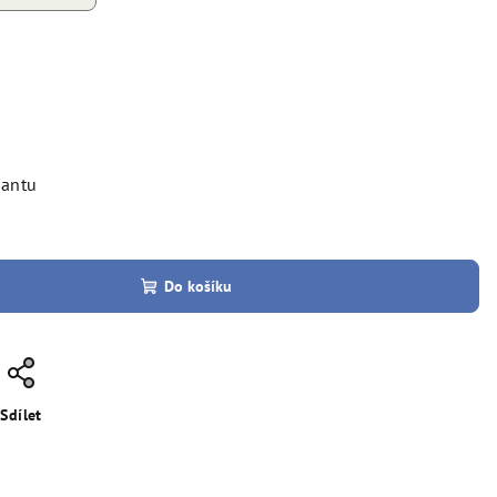
č
iantu
Do košíku
Sdílet