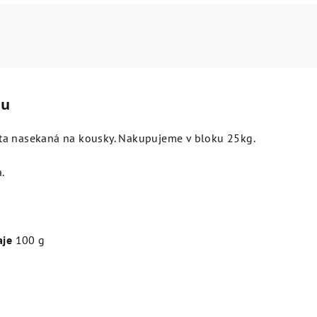
tu
a nasekaná na kousky. Nakupujeme v bloku 25kg.
.
.
aje
100 g