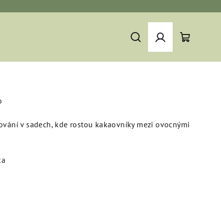
ota Dominikánská
o
Hledat
Přihlášení
Nákupní
da, což je kakaová hmota v podobě kousků.
košík
o
tování v sadech, kde rostou kakaovníky mezi ovocnými
ka