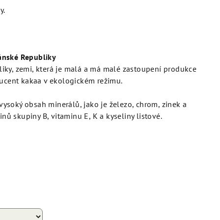
y.
ánské Republiky
iky, zemi, která je malá a má malé zastoupení produkce
ducent kakaa v ekologickém režimu.
soký obsah minerálů, jako je železo, chrom, zinek a
inů skupiny B, vitaminu E, K a kyseliny listové.