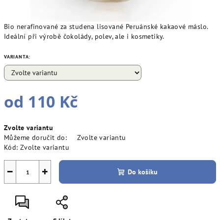
Bio nerafinované za studena lisované Peruánské kakaové máslo.
Ideální při výrobě čokolády, polev, ale i kosmetiky.
VARIANTA:
od
110 Kč
Měrná
Zvolte variantu
cena:
Můžeme doručit do:
Zvolte variantu
Kód:
Zvolte variantu
−
+
Do košíku