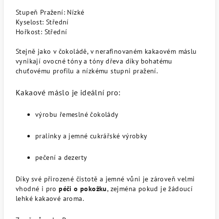
Stupeň Pražení: Nízké
Kyselost: Střední
Hořkost: Střední
Stejně jako v čokoládě, v nerafinovaném kakaovém máslu
vynikají ovocné tóny a tóny dřeva díky bohatému
chuťovému profilu a nízkému stupni pražení.
Kakaové máslo je ideální pro:
výrobu řemeslné čokolády
pralinky a jemné cukrářské výrobky
pečení a dezerty
Díky své přirozené čistotě a jemné vůni je zároveň velmi
vhodné i pro
péči o pokožku
, zejména pokud je žádoucí
lehké kakaové aroma.