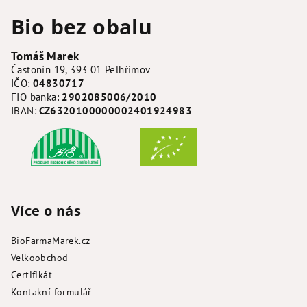
á
Bio bez obalu
p
a
Tomáš Marek
t
Častonín 19, 393 01 Pelhřimov
í
IČO:
04830717
FIO banka:
2902085006/2010
IBAN:
CZ6320100000002401924983
Více o nás
BioFarmaMarek.cz
Velkoobchod
Certifikát
Kontakní formulář