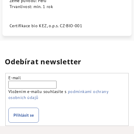
Země původu: Peru
Trvanlivost: min. 1 rok
Certifikace bio KEZ, o.p.s. CZ-BIO-001
Odebírat newsletter
E-mail
Vložením e-mailu souhlasíte s
podmínkami ochrany
osobních údajů
Přihlásit se
Z