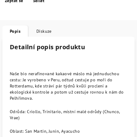
Zeptat se
Sdílet
Popis
Diskuze
Detailní popis produktu
Naše bio nerafinované kakaové máslo má jednuduchou
cestu: Je vyrobeno v Peru, odtud cestuje po moři do
Rotterdamu, kde stráví pár týdnů kvůli proclení a
ekologické kontrole a potom už cestuje rovnou k nám do
Pelhřimova.
Odrůda: Criollo, Trinitario, místní malé odrůdy (Chunco,
Vrae)
Oblast: San Martin, Junin, Ayacucho