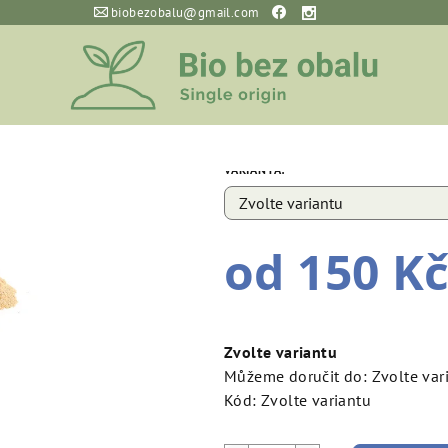
biobezobalu@gmail.com
Lucuma práš
Bio Lucuma prášek.
VARIANTA:
od
150 K
Měrná
cena:
Zvolte variantu
Můžeme doručit do:
Zvolte var
Kód:
Zvolte variantu