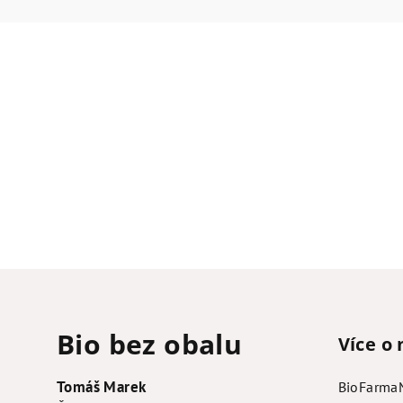
Z
á
Bio bez obalu
Více o 
p
a
Tomáš Marek
BioFarma