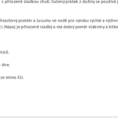
s přirozeně sladkou chutí. Sušený prášek z dužiny se používá j
hrachový protein a lucumu ve vodě pro výrobu rychlé a výživn
 Nápoj je přirozeně sladký a má dobrý poměr vlákniny a bílko
ěsíců.
 dne.
kce mimo EU.