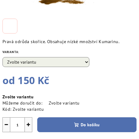
Pravá odrůda skořice. Obsahuje nízké množství Kumarinu.
VARIANTA:
od
150 Kč
Měrná
Zvolte variantu
cena:
Můžeme doručit do:
Zvolte variantu
Kód:
Zvolte variantu
−
+
Do košíku