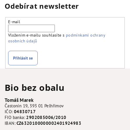
Odebírat newsletter
E-mail
Vložením e-mailu souhlasíte s
podmínkami ochrany
osobních údajů
Přihlásit se
Z
á
Bio bez obalu
p
a
Tomáš Marek
t
Častonín 19, 393 01 Pelhřimov
í
IČO:
04830717
FIO banka:
2902085006/2010
IBAN:
CZ6320100000002401924983